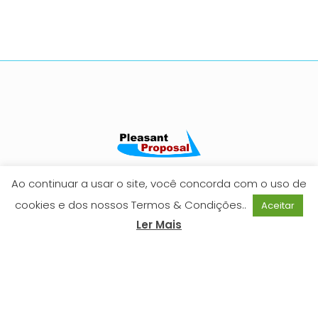
Ao continuar a usar o site, você concorda com o uso de
cookies e dos nossos Termos & Condições..
Aceitar
Ler Mais
Reclamações
Livro de Reclamações
Política Privacidade