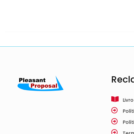
Recl
Livr
Polí
Polí
Term